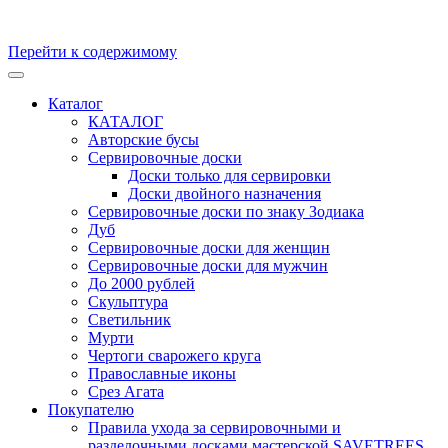
Перейти к содержимому
Кухонные доски, доски для подачи из массива Дуба и бука.
Скульптуры и предметы интерьера из ценных пород дерева.
Каталог
Производство и продажа. Уникальные товары, для
КАТАЛОГ
удивительных персон
Авторские бусы
Сервировочные доски
Доски только для сервировки
Доски двойного назначения
Сервировочные доски по знаку Зодиака
Дуб
Сервировочные доски для женщин
Сервировочные доски для мужчин
До 2000 рублей
Скульптура
Светильник
Мурти
Чертоги сварожего круга
Православные иконы
Срез Агата
Покупателю
Правила ухода за сервировочными и
разделочными досками мастерской SAVETREES,