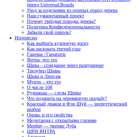
бренд Universal.Boards
Уход за изделиями из ценных пород дерева
Наш гуманитарный проект
Почему твёрдые породы дерева?
Политика Конфиденциональности
Забыли свой пароль?
Интересно
Как выбрать кухонную доску
Как раскрыть третий глаз
Ганеша / Ганапати
Янтра, что это
Шива – созидание через разрушение
Трезубец Шивы
Шива и Лингам
Мурти – что это
О числе 108
Рудракша — слезы Шивы
Что подарить на деревянную свадьбу?
Красный дракон в Фэн Шуй — энергетический
разбор
Оникс и его свойства
Медитация с открытыми глазами
Мербау — тверже Дуба
ШРИ ЯНТРА
Амарант