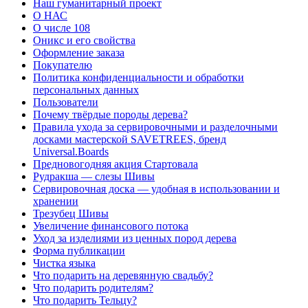
Наш гуманитарный проект
О НАС
О числе 108
Оникс и его свойства
Оформление заказа
Покупателю
Политика конфиденциальности и обработки
персональных данных
Пользователи
Почему твёрдые породы дерева?
Правила ухода за сервировочными и разделочными
досками мастерской SAVETREES, бренд
Universal.Boards
Предновогодняя акция Стартовала
Рудракша — слезы Шивы
Сервировочная доска — удобная в использовании и
хранении
Трезубец Шивы
Увеличение финансового потока
Уход за изделиями из ценных пород дерева
Форма публикации
Чистка языка
Что подарить на деревянную свадьбу?
Что подарить родителям?
Что подарить Тельцу?