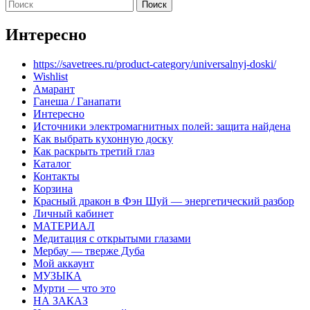
Интересно
https://savetrees.ru/product-category/universalnyj-doski/
Wishlist
Амарант
Ганеша / Ганапати
Интересно
Источники электромагнитных полей: защита найдена
Как выбрать кухонную доску
Как раскрыть третий глаз
Каталог
Контакты
Корзина
Красный дракон в Фэн Шуй — энергетический разбор
Личный кабинет
МАТЕРИАЛ
Медитация с открытыми глазами
Мербау — тверже Дуба
Мой аккаунт
МУЗЫКА
Мурти — что это
НА ЗАКАЗ