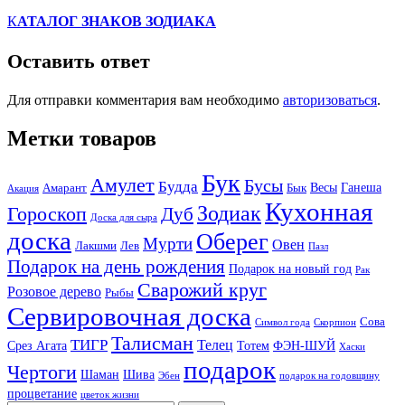
К
АТАЛОГ ЗНАКОВ ЗОДИАКА
Оставить ответ
Для отправки комментария вам необходимо
авторизоваться
.
Метки товаров
Бук
Амулет
Бусы
Будда
Весы
Ганеша
Амарант
Бык
Акация
Кухонная
Зодиак
Гороскоп
Дуб
Доска для сыра
доска
Оберег
Мурти
Овен
Лакшми
Лев
Пазл
Подарок на день рождения
Подарок на новый год
Рак
Сварожий круг
Розовое дерево
Рыбы
Сервировочная доска
Сова
Символ года
Скорпион
Талисман
ТИГР
Телец
Срез Агата
Тотем
ФЭН-ШУЙ
Хаски
подарок
Чертоги
Шаман
Шива
Эбен
подарок на годовщину
процветание
цветок жизни