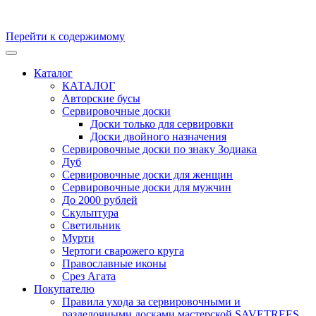
Перейти к содержимому
Кухонные доски, доски для подачи из массива Дуба и бука.
Скульптуры и предметы интерьера из ценных пород дерева.
Каталог
Производство и продажа. Уникальные товары, для
КАТАЛОГ
удивительных персон
Авторские бусы
Сервировочные доски
Доски только для сервировки
Доски двойного назначения
Сервировочные доски по знаку Зодиака
Дуб
Сервировочные доски для женщин
Сервировочные доски для мужчин
До 2000 рублей
Скульптура
Светильник
Мурти
Чертоги сварожего круга
Православные иконы
Срез Агата
Покупателю
Правила ухода за сервировочными и
разделочными досками мастерской SAVETREES,