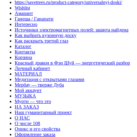
https://savetrees.ru/product-category/universalnyj-doski/
Wishlist
Амарант
Ганеша / Ганапати
Интересно
Источники электромагнитных полей: защита найдена
Как выбрать кухонную доску
Как раскрыть третий глаз
Каталог
Контакты
Корзина
Красный дракон в Фэн Шуй — энергетический разбор
Личный кабинет
МАТЕРИАЛ
Медитация с открытыми глазами
Мербау — тверже Дуба
Мой аккаунт
МУЗЫКА
Мурти — что это
НА ЗАКАЗ
Наш гуманитарный проект
О НАС
О числе 108
Оникс и его свойства
Оформление заказа