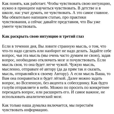
Как понять, как работает. Чтобы чувствовать свою интуицию,
нужно в принципе научиться чувствовать. В детстве и в
школе, нас учат думать, не чувствовать. А это самое главное.
Мы обязательно напишем статью, про практики
чувствования, а сейчас давайте представим, что Вы уже
умеете чувствовать.
Как раскрыть свою интуицию и третий глаз
Если в течении дня, Вы ловите странную мысль, о том, что
что-то надо сделать или наоборот не надо делать. Задайте себе
вопрос, чья эта мысль (мы очень часто думаем не свою), задав
вопрос, необходимо отключить мозг и почувствовать. Если
мысль своя, то она будет легче чужой. Чужую мысль,
мысленно, отправьте её автору (да да прям так и сказать,
мысль, отправляйся к своему Автору). А если мысль Ваша, то
Вам она понравиться и будет лёгкой. Далее можно задать
вопрос, во Вселенную, без акцента к собеседнику. Как будто
голубя отправляете в небо. Можно по просить по конкретнее
перезадать вопрос, или расширить его. И самое важное, не
использовать аналитический мозг.
Как только наша думалка включается, мы перестаём
чувствовать информацию.