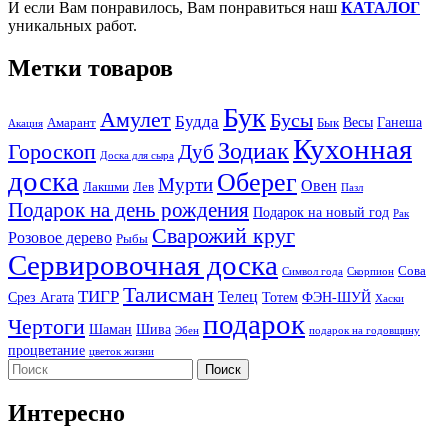
И если Вам понравилось, Вам понравиться наш
КАТАЛОГ
уникальных работ.
Метки товаров
Бук
Амулет
Бусы
Будда
Весы
Ганеша
Амарант
Бык
Акация
Кухонная
Зодиак
Гороскоп
Дуб
Доска для сыра
доска
Оберег
Мурти
Овен
Лакшми
Лев
Пазл
Подарок на день рождения
Подарок на новый год
Рак
Сварожий круг
Розовое дерево
Рыбы
Сервировочная доска
Сова
Символ года
Скорпион
Талисман
ТИГР
Телец
Срез Агата
Тотем
ФЭН-ШУЙ
Хаски
подарок
Чертоги
Шаман
Шива
Эбен
подарок на годовщину
процветание
цветок жизни
Интересно