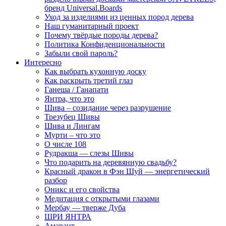
бренд Universal.Boards
Уход за изделиями из ценных пород дерева
Наш гуманитарный проект
Почему твёрдые породы дерева?
Политика Конфиденциональности
Забыли свой пароль?
Интересно
Как выбрать кухонную доску
Как раскрыть третий глаз
Ганеша / Ганапати
Янтра, что это
Шива – созидание через разрушение
Трезубец Шивы
Шива и Лингам
Мурти – что это
О числе 108
Рудракша — слезы Шивы
Что подарить на деревянную свадьбу?
Красный дракон в Фэн Шуй — энергетический
разбор
Оникс и его свойства
Медитация с открытыми глазами
Мербау — тверже Дуба
ШРИ ЯНТРА
Амарант