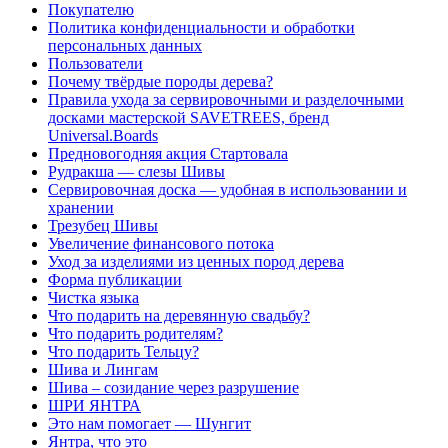
Покупателю
Политика конфиденциальности и обработки
персональных данных
Пользователи
Почему твёрдые породы дерева?
Правила ухода за сервировочными и разделочными
досками мастерской SAVETREES, бренд
Universal.Boards
Предновогодняя акция Стартовала
Рудракша — слезы Шивы
Сервировочная доска — удобная в использовании и
хранении
Трезубец Шивы
Увеличение финансового потока
Уход за изделиями из ценных пород дерева
Форма публикации
Чистка языка
Что подарить на деревянную свадьбу?
Что подарить родителям?
Что подарить Тельцу?
Шива и Лингам
Шива – созидание через разрушение
ШРИ ЯНТРА
Это нам помогает — Шунгит
Янтра, что это