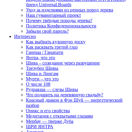
бренд Universal.Boards
Уход за изделиями из ценных пород дерева
Наш гуманитарный проект
Почему твёрдые породы дерева?
Политика Конфиденциональности
Забыли свой пароль?
Интересно
Как выбрать кухонную доску
Как раскрыть третий глаз
Ганеша / Ганапати
Янтра, что это
Шива – созидание через разрушение
Трезубец Шивы
Шива и Лингам
Мурти – что это
О числе 108
Рудракша — слезы Шивы
Что подарить на деревянную свадьбу?
Красный дракон в Фэн Шуй — энергетический
разбор
Оникс и его свойства
Медитация с открытыми глазами
Мербау — тверже Дуба
ШРИ ЯНТРА
Амарант