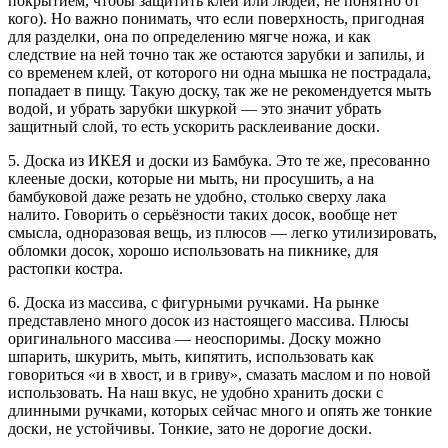
покрытием, чтобы защитить клей или людей, не понятно от
кого). Но важно понимать, что если поверхность, пригодная
для разделки, она по определению мягче ножа, и как
следствие на ней точно так же остаются зарубки и запилы, и
со временем клей, от которого ни одна мышка не пострадала,
попадает в пищу. Такую доску, так же не рекомендуется мыть
водой, и убрать зарубки шкуркой — это значит убрать
защитный слой, то есть ускорить расклеивание доски.
5. Доска из ИКЕЯ и доски из Бамбука. Это те же, пресованно
клееные доски, которые ни мыть, ни просушить, а на
бамбуковой даже резать не удобно, столько сверху лака
налито. Говорить о серьёзности таких досок, вообще нет
смысла, одноразовая вещь, из плюсов — легко утилизировать,
обломки досок, хорошо использовать на пикнике, для
растопки костра.
6. Доска из массива, с фигурными ручками. На рынке
представлено много досок из настоящего массива. Плюсы
оригинального массива — неоспоримы. Доску можно
шпарить, шкурить, мыть, кипятить, использовать как
говориться «и в хвост, и в гриву», смазать маслом и по новой
использовать. На наш вкус, не удобно хранить доски с
длинными ручками, которых сейчас много и опять же тонкие
доски, не устойчивы. Тонкие, зато не дорогие доски.