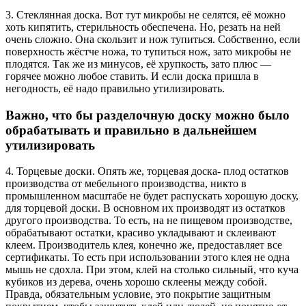
3. Стеклянная доска. Вот тут микробы не селятся, её можно
хоть кипятить, стерильность обеспечена. Но, резать на ней
очень сложно. Она скользит и нож тупиться. Собственно, если
поверхность жёстче ножа, то тупиться нож, зато микробы не
плодятся. Так же из минусов, её хрупкость, зато плюс —
горячее можно любое ставить. И если доска пришла в
негодность, её надо правильно утилизировать.
Важно, что бы разделочную доску можно было
обрабатывать и правильно в дальнейшем
утилизировать
4. Торцевые доски. Опять же, торцевая доска- плод остатков
производства от мебельного производства, никто в
промышленном масштабе не будет распускать хорошую доску,
для торцевой доски. В основном их производят из остатков
другого производства. То есть, на не пищевом производстве,
обрабатывают остатки, красиво укладывают и склеивают
клеем. Производитель клея, конечно же, предоставляет все
сертификаты. То есть при использовании этого клея не одна
мышь не сдохла. При этом, клей на столько сильный, что куча
кубиков из дерева, очень хорошо склеены между собой.
Правда, обязательным условие, это покрытие защитным