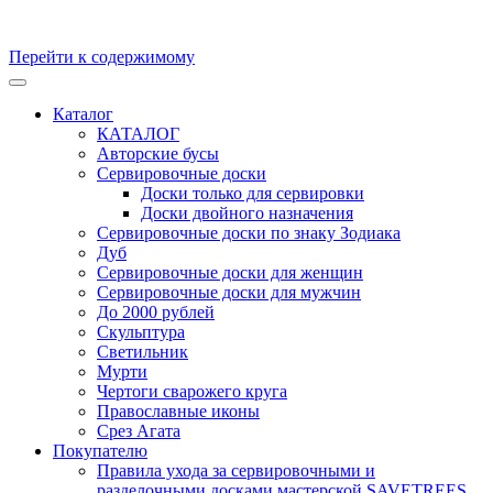
Перейти к содержимому
Кухонные доски, доски для подачи из массива Дуба и бука.
Скульптуры и предметы интерьера из ценных пород дерева.
Каталог
Производство и продажа. Уникальные товары, для
КАТАЛОГ
удивительных персон
Авторские бусы
Сервировочные доски
Доски только для сервировки
Доски двойного назначения
Сервировочные доски по знаку Зодиака
Дуб
Сервировочные доски для женщин
Сервировочные доски для мужчин
До 2000 рублей
Скульптура
Светильник
Мурти
Чертоги сварожего круга
Православные иконы
Срез Агата
Покупателю
Правила ухода за сервировочными и
разделочными досками мастерской SAVETREES,