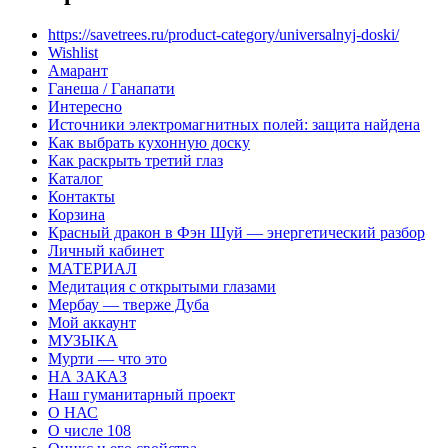
https://savetrees.ru/product-category/universalnyj-doski/
Wishlist
Амарант
Ганеша / Ганапати
Интересно
Источники электромагнитных полей: защита найдена
Как выбрать кухонную доску
Как раскрыть третий глаз
Каталог
Контакты
Корзина
Красный дракон в Фэн Шуй — энергетический разбор
Личный кабинет
МАТЕРИАЛ
Медитация с открытыми глазами
Мербау — тверже Дуба
Мой аккаунт
МУЗЫКА
Мурти — что это
НА ЗАКАЗ
Наш гуманитарный проект
О НАС
О числе 108