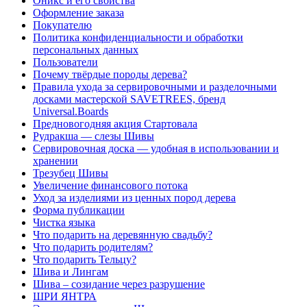
Оникс и его свойства
Оформление заказа
Покупателю
Политика конфиденциальности и обработки
персональных данных
Пользователи
Почему твёрдые породы дерева?
Правила ухода за сервировочными и разделочными
досками мастерской SAVETREES, бренд
Universal.Boards
Предновогодняя акция Стартовала
Рудракша — слезы Шивы
Сервировочная доска — удобная в использовании и
хранении
Трезубец Шивы
Увеличение финансового потока
Уход за изделиями из ценных пород дерева
Форма публикации
Чистка языка
Что подарить на деревянную свадьбу?
Что подарить родителям?
Что подарить Тельцу?
Шива и Лингам
Шива – созидание через разрушение
ШРИ ЯНТРА