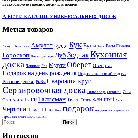
доску, сырную тарелку, доску для подачи
А ВОТ И КАТАЛОГ УНИВЕРСАЛЬНЫХ ДОСОК
Метки товаров
Бук
Амулет
Бусы
Будда
Весы
Ганеша
Амарант
Бык
Акация
Кухонная
Зодиак
Гороскоп
Дуб
Доска для сыра
доска
Оберег
Мурти
Овен
Лакшми
Лев
Пазл
Подарок на день рождения
Подарок на новый год
Рак
Сварожий круг
Розовое дерево
Рыбы
Сервировочная доска
Сова
Символ года
Скорпион
Талисман
ТИГР
Телец
Срез Агата
Тотем
ФЭН-ШУЙ
Хаски
подарок
Чертоги
Шаман
Шива
Эбен
подарок на годовщину
процветание
цветок жизни
Интересно