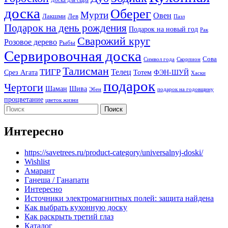
Доска для сыра
доска
Оберег
Мурти
Овен
Лакшми
Лев
Пазл
Подарок на день рождения
Подарок на новый год
Рак
Сварожий круг
Розовое дерево
Рыбы
Сервировочная доска
Сова
Символ года
Скорпион
Талисман
ТИГР
Телец
Срез Агата
Тотем
ФЭН-ШУЙ
Хаски
подарок
Чертоги
Шаман
Шива
Эбен
подарок на годовщину
процветание
цветок жизни
Интересно
https://savetrees.ru/product-category/universalnyj-doski/
Wishlist
Амарант
Ганеша / Ганапати
Интересно
Источники электромагнитных полей: защита найдена
Как выбрать кухонную доску
Как раскрыть третий глаз
Каталог