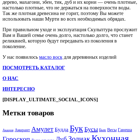
дерево, махагони, эбен, тик, дуб и их корни — очень плотные,
настолько плотные, что не держаться на поверхности воды.
Так же плотная древесина не горит, поэтому Вы можете
использовать наши Мурти во всех необходимых обрядах.
При правильном уходе и эксплуатация Скульптура прослужит
Вам и Вашей семье очень долго, настолько долго, что станет
реликвией, которую будут передавать из поколения в
поколение.
У нас появилось
масло воск
для деревянных изделий
ПОСМОТРЕТЬ КАТАЛОГ
О НАС
ИНТЕРЕСНО
[DISPLAY_ULTIMATE_SOCIAL_ICONS]
Метки товаров
Бук
Амулет
Бусы
Будда
Весы
Ганеша
Амарант
Бык
Акация
Кухонная
Зодиак
Гороскоп
Дуб