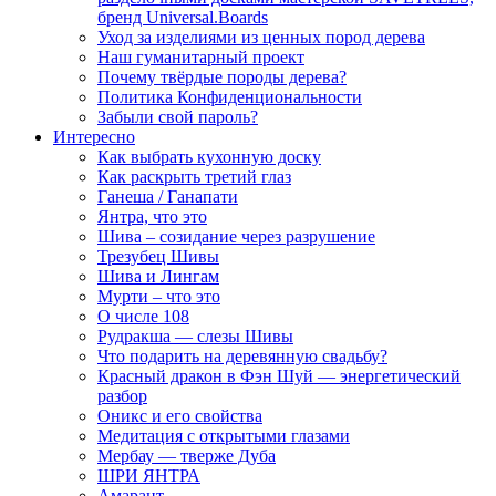
бренд Universal.Boards
Уход за изделиями из ценных пород дерева
Наш гуманитарный проект
Почему твёрдые породы дерева?
Политика Конфиденциональности
Забыли свой пароль?
Интересно
Как выбрать кухонную доску
Как раскрыть третий глаз
Ганеша / Ганапати
Янтра, что это
Шива – созидание через разрушение
Трезубец Шивы
Шива и Лингам
Мурти – что это
О числе 108
Рудракша — слезы Шивы
Что подарить на деревянную свадьбу?
Красный дракон в Фэн Шуй — энергетический
разбор
Оникс и его свойства
Медитация с открытыми глазами
Мербау — тверже Дуба
ШРИ ЯНТРА
Амарант