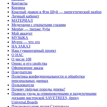
Контакты
Корзина
Красный дракон в Фэн Шуй — энергетический разбор
Личный кабинет
МАТЕРИАЛ
Медитация с открытыми глазами
Мербау — тверже Дуба
Мой аккаунт
МУЗЫКА
Мурти — что это
НА ЗАКАЗ
Наш гуманитарный проект
О НАС
О числе 108
Оникс и его свойства
Оформление заказа
Покупателю
Политика конфиденциальности и обработки
персональных данных
Пользователи
Почему твёрдые породы дерева?
Правила ухода за сервировочными и разделочными
досками мастерской SAVETREES, бренд
Universal.Boards
Предновогодняя акция Стартовала