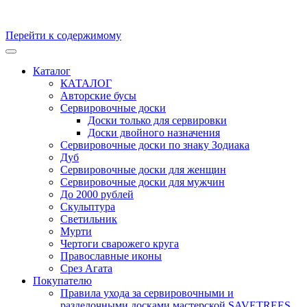
Перейти к содержимому
Кухонные доски, доски для подачи из массива Дуба и бука.
Скульптуры и предметы интерьера из ценных пород дерева.
Каталог
Производство и продажа. Уникальные товары, для
КАТАЛОГ
удивительных персон
Авторские бусы
Сервировочные доски
Доски только для сервировки
Доски двойного назначения
Сервировочные доски по знаку Зодиака
Дуб
Сервировочные доски для женщин
Сервировочные доски для мужчин
До 2000 рублей
Скульптура
Светильник
Мурти
Чертоги сварожего круга
Православные иконы
Срез Агата
Покупателю
Правила ухода за сервировочными и
разделочными досками мастерской SAVETREES,