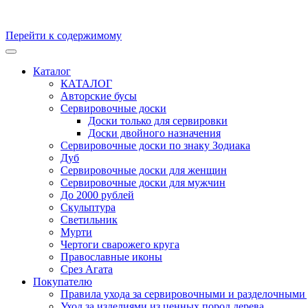
Перейти к содержимому
Кухонные доски, доски для подачи из массива Дуба и бука. Ск
Каталог
КАТАЛОГ
Авторские бусы
Сервировочные доски
Доски только для сервировки
Доски двойного назначения
Сервировочные доски по знаку Зодиака
Дуб
Сервировочные доски для женщин
Сервировочные доски для мужчин
До 2000 рублей
Скульптура
Светильник
Мурти
Чертоги сварожего круга
Православные иконы
Срез Агата
Покупателю
Правила ухода за сервировочными и разделочными 
Уход за изделиями из ценных пород дерева