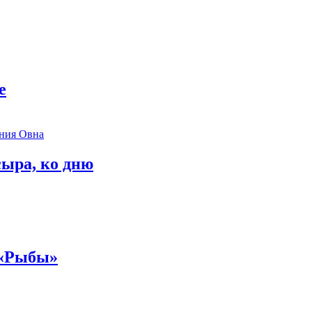
е
сыра, ко дню
 «Рыбы»