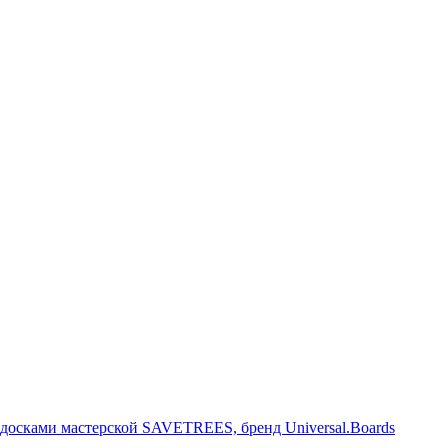
ульптуры и предметы интерьера из ценных пород дерева. Произв
досками мастерской SAVETREES, бренд Universal.Boards