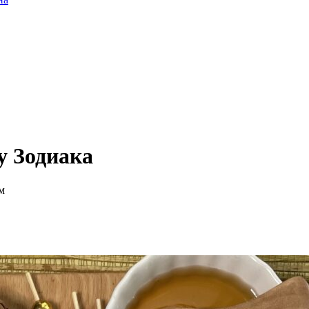
у Зодиака
м