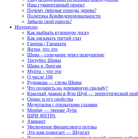
Наш гуманитарный проект
Почему твёрдые породы дерева?
Политика Конфиденциональности
Забыли свой пароль?
Интересно
Как выбрать кухонную доску
Как раскрыть третий глаз
Ганеша / Ганапати
Янтра, что это
Шива – созидание через разрушение
Трезубец Шивы
Шива и Лингам
Мурти – что это
О числе 108
Рудракша — слезы Шивы
Что подарить на деревянную свадьбу?
Красный дракон в Фэн Шуй — энергетический раз
Оникс и его свойства
Медитация с открытыми глазами
Мербау — тверже Дуба
ШРИ ЯНТРА
Амарант
Увеличение финансового потока
Это нам помогает — Шунгит
Источники электромагнитных полей: защита найде