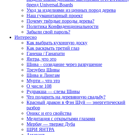
бренд Universal.Boards
Уход за изделиями из ценных пород дерева
Наш гуманитарный проект
Почему твёрдые породы дерева?
Политика Конфиденциональности
Забыли свой пароль?
Интересно
Как выбрать кухонную доску
Как раскрыть третий глаз
Ганеша / Ганапати
Янтра, что это
Шива – созидание через разрушение
Трезубец Шивы
Шива и Лингам
Мурти – что это
О числе 108
Рудракша — слезы Шивы
Что подарить на деревянную свадьбу?
Красный дракон в Фэн Шуй — энергетический
разбор
Оникс и его свойства
Медитация с открытыми глазами
Мербау — тверже Дуба
ШРИ ЯНТРА
Амарант