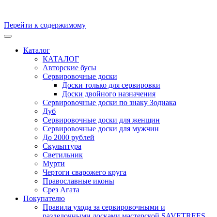
Перейти к содержимому
Кухонные доски, доски для подачи из массива Дуба и бука.
Скульптуры и предметы интерьера из ценных пород дерева.
Каталог
Производство и продажа. Уникальные товары, для
КАТАЛОГ
удивительных персон
Авторские бусы
Сервировочные доски
Доски только для сервировки
Доски двойного назначения
Сервировочные доски по знаку Зодиака
Дуб
Сервировочные доски для женщин
Сервировочные доски для мужчин
До 2000 рублей
Скульптура
Светильник
Мурти
Чертоги сварожего круга
Православные иконы
Срез Агата
Покупателю
Правила ухода за сервировочными и
разделочными досками мастерской SAVETREES,