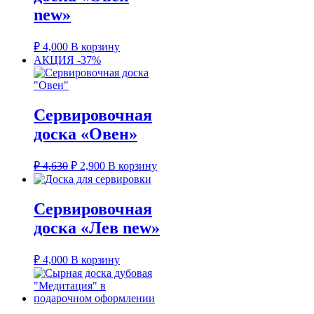
new»
₽
4,000
В корзину
АКЦИЯ -37%
Сервировочная
доска «Овен»
Первоначальная
Текущая
₽
4,630
₽
2,900
В корзину
цена
цена:
составляла
₽ 2,900.
₽ 4,630.
Сервировочная
доска «Лев new»
₽
4,000
В корзину