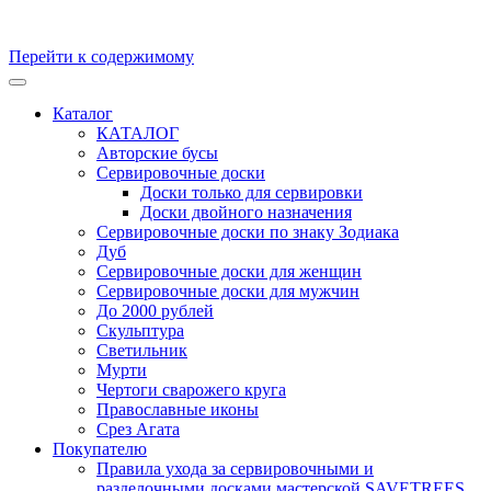
Перейти к содержимому
Кухонные доски, доски для подачи из массива Дуба и бука.
Скульптуры и предметы интерьера из ценных пород дерева.
Каталог
Производство и продажа. Уникальные товары, для
КАТАЛОГ
удивительных персон
Авторские бусы
Сервировочные доски
Доски только для сервировки
Доски двойного назначения
Сервировочные доски по знаку Зодиака
Дуб
Сервировочные доски для женщин
Сервировочные доски для мужчин
До 2000 рублей
Скульптура
Светильник
Мурти
Чертоги сварожего круга
Православные иконы
Срез Агата
Покупателю
Правила ухода за сервировочными и
разделочными досками мастерской SAVETREES,