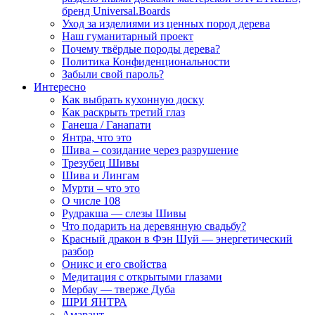
бренд Universal.Boards
Уход за изделиями из ценных пород дерева
Наш гуманитарный проект
Почему твёрдые породы дерева?
Политика Конфиденциональности
Забыли свой пароль?
Интересно
Как выбрать кухонную доску
Как раскрыть третий глаз
Ганеша / Ганапати
Янтра, что это
Шива – созидание через разрушение
Трезубец Шивы
Шива и Лингам
Мурти – что это
О числе 108
Рудракша — слезы Шивы
Что подарить на деревянную свадьбу?
Красный дракон в Фэн Шуй — энергетический
разбор
Оникс и его свойства
Медитация с открытыми глазами
Мербау — тверже Дуба
ШРИ ЯНТРА
Амарант