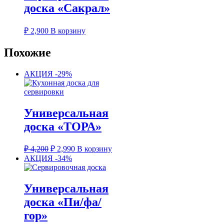
доска «Сакрал»
₽
2,900
В корзину
Похожие
АКЦИЯ -29%
Универсальная
доска «ТОРА»
Первоначальная
Текущая
₽
4,200
₽
2,990
В корзину
цена
цена:
АКЦИЯ -34%
составляла
₽ 2,990.
₽ 4,200.
Универсальная
доска «Пи/фа/
гор»