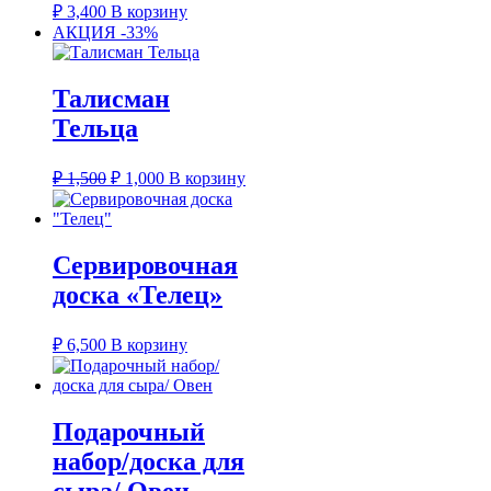
₽
3,400
В корзину
АКЦИЯ -33%
Талисман
Тельца
Первоначальная
Текущая
₽
1,500
₽
1,000
В корзину
цена
цена:
составляла
₽ 1,000.
₽ 1,500.
Сервировочная
доска «Телец»
₽
6,500
В корзину
Подарочный
набор/доска для
сыра/ Овен