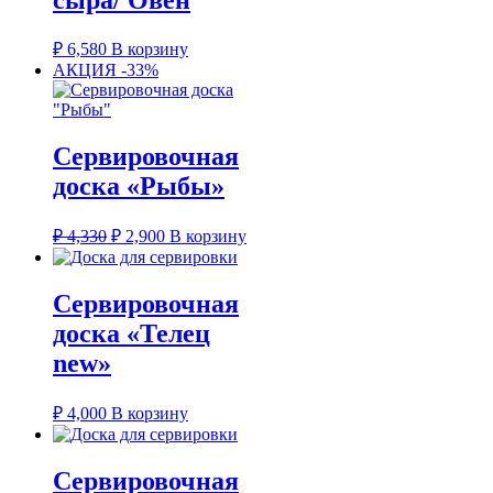
₽
6,580
В корзину
АКЦИЯ -33%
Сервировочная
доска «Рыбы»
Первоначальная
Текущая
₽
4,330
₽
2,900
В корзину
цена
цена:
составляла
₽ 2,900.
₽ 4,330.
Сервировочная
доска «Телец
new»
₽
4,000
В корзину
Сервировочная