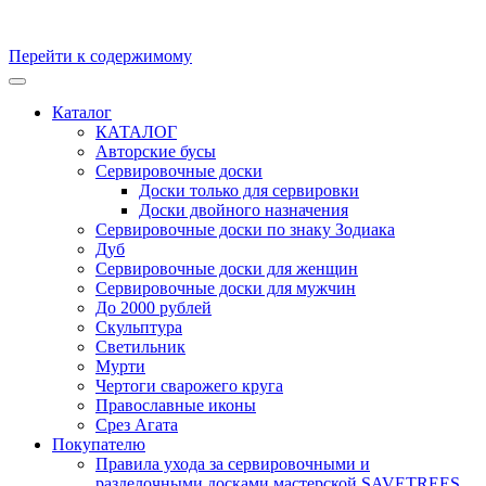
Перейти к содержимому
Кухонные доски, доски для подачи из массива Дуба и бука.
Скульптуры и предметы интерьера из ценных пород дерева.
Каталог
Производство и продажа. Уникальные товары, для
КАТАЛОГ
удивительных персон
Авторские бусы
Сервировочные доски
Доски только для сервировки
Доски двойного назначения
Сервировочные доски по знаку Зодиака
Дуб
Сервировочные доски для женщин
Сервировочные доски для мужчин
До 2000 рублей
Скульптура
Светильник
Мурти
Чертоги сварожего круга
Православные иконы
Срез Агата
Покупателю
Правила ухода за сервировочными и
разделочными досками мастерской SAVETREES,