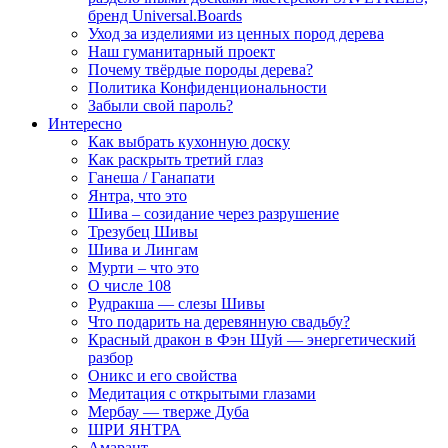
бренд Universal.Boards
Уход за изделиями из ценных пород дерева
Наш гуманитарный проект
Почему твёрдые породы дерева?
Политика Конфиденциональности
Забыли свой пароль?
Интересно
Как выбрать кухонную доску
Как раскрыть третий глаз
Ганеша / Ганапати
Янтра, что это
Шива – созидание через разрушение
Трезубец Шивы
Шива и Лингам
Мурти – что это
О числе 108
Рудракша — слезы Шивы
Что подарить на деревянную свадьбу?
Красный дракон в Фэн Шуй — энергетический
разбор
Оникс и его свойства
Медитация с открытыми глазами
Мербау — тверже Дуба
ШРИ ЯНТРА
Амарант