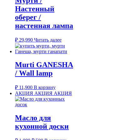
Мурти /
Настенный
оберег /
настенная лампа
₽
29,990
Читать далее
Murti GANESHA
/ Wall lamp
₽
11,900
В корзину
АКЦИЯ АКЦИЯ АКЦИЯ
Масло для
кухонной доски
Первоначальная
Текущая