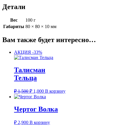
Детали
Вес
100 г
Габариты
80 × 80 × 10 мм
Вам также будет интересно…
АКЦИЯ -33%
Талисман
Тельца
Первоначальная
Текущая
₽
1,500
₽
1,000
В корзину
цена
цена:
составляла
₽ 1,000.
₽ 1,500.
Чертог Волка
₽
2,900
В корзину