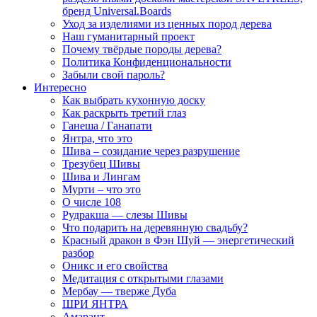
бренд Universal.Boards
Уход за изделиями из ценных пород дерева
Наш гуманитарный проект
Почему твёрдые породы дерева?
Политика Конфиденциональности
Забыли свой пароль?
Интересно
Как выбрать кухонную доску
Как раскрыть третий глаз
Ганеша / Ганапати
Янтра, что это
Шива – созидание через разрушение
Трезубец Шивы
Шива и Лингам
Мурти – что это
О числе 108
Рудракша — слезы Шивы
Что подарить на деревянную свадьбу?
Красный дракон в Фэн Шуй — энергетический
разбор
Оникс и его свойства
Медитация с открытыми глазами
Мербау — тверже Дуба
ШРИ ЯНТРА
Амарант