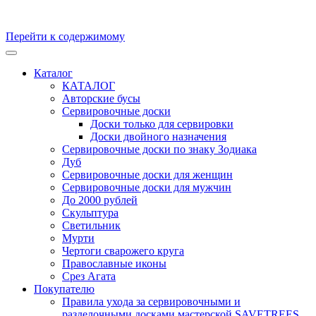
Перейти к содержимому
Кухонные доски, доски для подачи из массива Дуба и бука.
Скульптуры и предметы интерьера из ценных пород дерева.
Каталог
Производство и продажа. Уникальные товары, для
КАТАЛОГ
удивительных персон
Авторские бусы
Сервировочные доски
Доски только для сервировки
Доски двойного назначения
Сервировочные доски по знаку Зодиака
Дуб
Сервировочные доски для женщин
Сервировочные доски для мужчин
До 2000 рублей
Скульптура
Светильник
Мурти
Чертоги сварожего круга
Православные иконы
Срез Агата
Покупателю
Правила ухода за сервировочными и
разделочными досками мастерской SAVETREES,