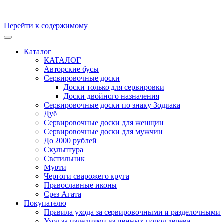
Перейти к содержимому
Кухонные доски, доски для подачи из массива Дуба и бука. Ск
Каталог
КАТАЛОГ
Авторские бусы
Сервировочные доски
Доски только для сервировки
Доски двойного назначения
Сервировочные доски по знаку Зодиака
Дуб
Сервировочные доски для женщин
Сервировочные доски для мужчин
До 2000 рублей
Скульптура
Светильник
Мурти
Чертоги сварожего круга
Православные иконы
Срез Агата
Покупателю
Правила ухода за сервировочными и разделочными 
Уход за изделиями из ценных пород дерева