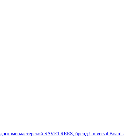
ульптуры и предметы интерьера из ценных пород дерева. Произв
досками мастерской SAVETREES, бренд Universal.Boards