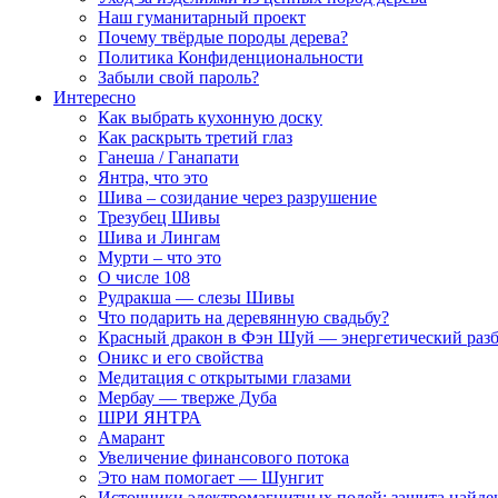
Наш гуманитарный проект
Почему твёрдые породы дерева?
Политика Конфиденциональности
Забыли свой пароль?
Интересно
Как выбрать кухонную доску
Как раскрыть третий глаз
Ганеша / Ганапати
Янтра, что это
Шива – созидание через разрушение
Трезубец Шивы
Шива и Лингам
Мурти – что это
О числе 108
Рудракша — слезы Шивы
Что подарить на деревянную свадьбу?
Красный дракон в Фэн Шуй — энергетический раз
Оникс и его свойства
Медитация с открытыми глазами
Мербау — тверже Дуба
ШРИ ЯНТРА
Амарант
Увеличение финансового потока
Это нам помогает — Шунгит
Источники электромагнитных полей: защита найде