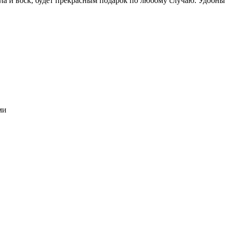
ла и воск, будет прекрасным подарок по любому случаю. Удобный
ми