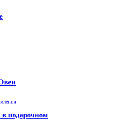
е
 Овен
 в подарочном