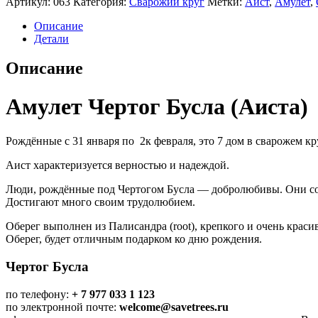
Артикул:
063
Категория:
Сварожий круг
Метки:
Аист
,
Амулет
,
Бусла
(Аиста)
Описание
Детали
Описание
Амулет Чертог Бусла (Аиста)
Рождённые с 31 января по 2к февраля, это 7 дом в сварожем кр
Аист характеризуется верностью и надеждой.
Люди, рождённые под Чертогом Бусла — добролюбивы. Они сози
Достигают много своим трудолюбием.
Оберег выполнен из Палисандра (root), крепкого и очень красив
Оберег, будет отличным подарком ко дню рождения.
Чертог Бусла
по телефону:
+ 7 977 033 1 123
по электронной почте:
welcome@savetrees.ru