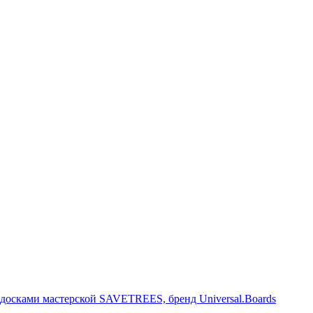
ульптуры и предметы интерьера из ценных пород дерева. Произв
досками мастерской SAVETREES, бренд Universal.Boards