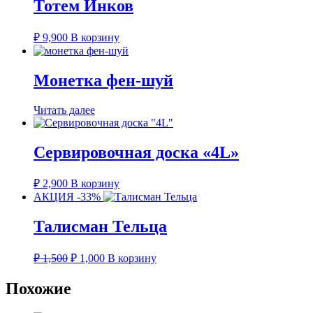
Тотем Инков
₽
9,900
В корзину
Монетка фен-шуй
Читать далее
Сервировочная доска «4L»
₽
2,900
В корзину
АКЦИЯ -33%
Талисман Тельца
Первоначальная
Текущая
₽
1,500
₽
1,000
В корзину
цена
цена:
составляла
₽ 1,000.
Похожие
₽ 1,500.