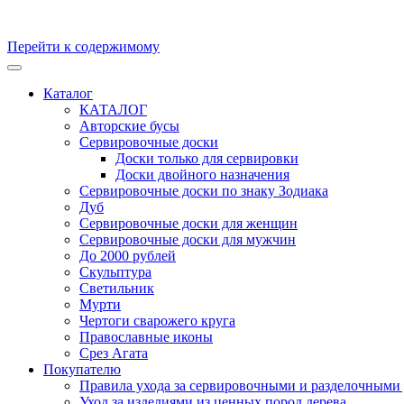
Перейти к содержимому
Кухонные доски, доски для подачи из массива Дуба и бука. Ск
Каталог
КАТАЛОГ
Авторские бусы
Сервировочные доски
Доски только для сервировки
Доски двойного назначения
Сервировочные доски по знаку Зодиака
Дуб
Сервировочные доски для женщин
Сервировочные доски для мужчин
До 2000 рублей
Скульптура
Светильник
Мурти
Чертоги сварожего круга
Православные иконы
Срез Агата
Покупателю
Правила ухода за сервировочными и разделочными 
Уход за изделиями из ценных пород дерева