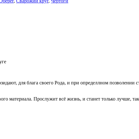
Оберег
,
Сварожий круг
,
Чертоги
уге
дают, для блага своего Рода, и при определлном позволении ст
ого материала. Прослужит всё жизнь, и станет только лучше, так