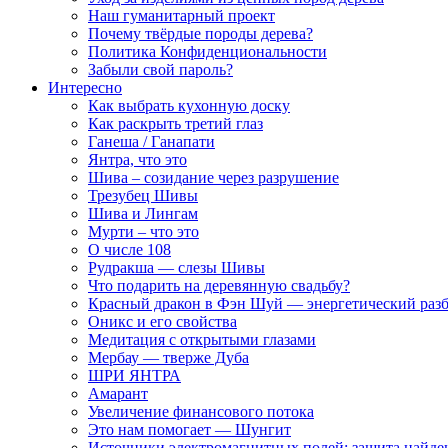
Наш гуманитарный проект
Почему твёрдые породы дерева?
Политика Конфиденциональности
Забыли свой пароль?
Интересно
Как выбрать кухонную доску
Как раскрыть третий глаз
Ганеша / Ганапати
Янтра, что это
Шива – созидание через разрушение
Трезубец Шивы
Шива и Лингам
Мурти – что это
О числе 108
Рудракша — слезы Шивы
Что подарить на деревянную свадьбу?
Красный дракон в Фэн Шуй — энергетический раз
Оникс и его свойства
Медитация с открытыми глазами
Мербау — тверже Дуба
ШРИ ЯНТРА
Амарант
Увеличение финансового потока
Это нам помогает — Шунгит
Источники электромагнитных полей: защита найде